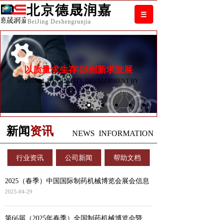
北京德晟润嘉
B
ei
J
ing
D
eshengrunjia
以质量求生存 以创新求发展
SURVIVAL BY QUALITY, DEVELOPMENT BY
INNOVATION
新闻
资讯
NEWS INFORMATION
行业资讯
公司新闻
帮助文档
2025（春季）中国国际制药机械博览会展会信息
2025-04-29
第66届（2025年春季）全国制药机械博览会暨