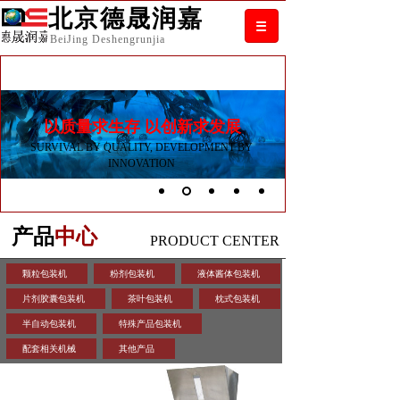
北京德晟润嘉
B
ei
J
ing
D
eshengrunjia
以质量求生存 以创新求发展
SURVIVAL BY QUALITY, DEVELOPMENT BY
INNOVATION
产品
中心
PRODUCT CENTER
颗粒包装机
粉剂包装机
液体酱体包装机
片剂胶囊包装机
茶叶包装机
枕式包装机
半自动包装机
特殊产品包装机
配套相关机械
其他产品